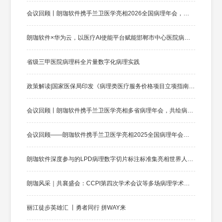
会议回顾丨朗珈软件携手兰卫医学亮相2026全国病理年会，共铸病理数智未来
朗珈软件×华为云，以医疗AI使能平台赋能邯郸市中心医院病理数智化升级
省级三甲医院病理科全片量数字化病理实践
政策解读|国家医保局印发《病理类医疗服务价格项目立项指南（试行)》
会议回顾丨朗珈软件携手兰卫医学亮相多省病理年会，共绘病理数智化新蓝图
会议回顾——朗珈软件携手兰卫医学亮相2025全国病理年会，共绘病理数智化新蓝图
朗珈软件深度参与的LPD病理数字切片标注标准集亮相世界人工智能大会
朗珈风采｜共襄盛会：CCPI第四次学术会议等多场病理学术年会成功举办！
丽江徒步英雄汇 丨勇者同行 拼WAY来