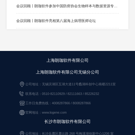
会议回顾丨朗珈软件参加中国防痨协会生物样本与数据资源专业分会第一届生物样本与数据资源学术大会
会议回顾丨朗珈软件亮相第八届海上病理医师论坛
会议回顾丨朗珈软件亮相2025妇儿病理和分子病理新进展学术大会
大赛回顾|中国非公立医疗机构协会病理学专业委员会“2025年全国石蜡切片理论培训与竞技大赛”成功举办
上海朗珈软件有限公司
朗珈软件融合DeepSeek大模型，打造病理AI对话新生态
上海朗珈软件有限公司无锡分公司
央视报道|湖北省大力推进数智化病理服务体系改革，缓解看病难问题
公司地址：无锡滨湖区五湖大道11号蠡湖科创中心南楼2211室
联系电话：0510-82110929 / 82111663
/
85226232
朗珈软件与惠康科技签署战略合作协议
工作日免费热线：4008287866 / 8008287866
朗珈细分领域排名第一 | 2023年度医疗信息化供应商满意度调查权威发布
官网地址：www.logene.com
长沙市朗珈软件有限公司
行业新闻 | 数字化浪潮：加快数智化病理科建设与展望
公司地址：长沙岳麓区麓云路 268 号梅溪湖创新中心1206 室