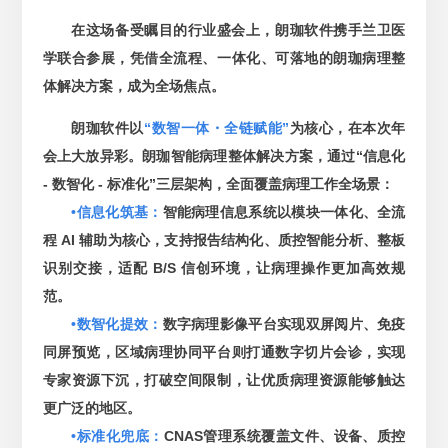
在这场备受瞩目的行业盛会上，朗珈软件携手兰卫医
学联合参展，凭借全流程、一体化、可落地的朗珈病理整
体解决方案，成为全场焦点。
朗珈软件以
“数智一体・全链赋能”
为核心，在本次年
会上大放异彩。朗珈智能病理整体解决方案，通过“信息化
- 数智化 - 标准化”三层架构，全面覆盖病理工作全场景：
•信息化筑基：
智能病理信息系统以模块一体化、全流
程 AI 辅助为核心，支持报告结构化、质控智能分析、整板
识别交接，适配 B/S 信创环境，让病理操作更加高效规
范。
•数智化提效：
数字病理影像平台实现双屏阅片、免疫
同屏预览，区域病理协同平台则打通数字切片会诊，实现
专家资源下沉，打破空间限制，让优质病理资源能够触达
更广泛的地区。
•标准化兜底：
CNAS管理系统覆盖文件、设备、质控