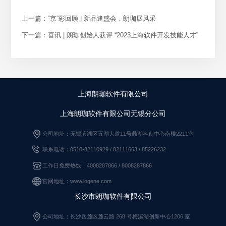
上一篇：“京”彩回顾 | 新品逢盛会，朗珈展风采
下一篇：喜讯 | 朗珈创始人获评 “2023上海软件开发技能人才”
上海朗珈软件有限公司
上海朗珈软件有限公司无锡分公司
公司地址：无锡滨湖区五湖大道11号蠡湖科创中心南楼2211室
联系电话：0510-82110929 / 82111663
/
85226232
工作日免费热线：4008287866 / 8008287866
官网地址：www.logene.com
长沙市朗珈软件有限公司
公司地址：长沙岳麓区麓云路 268 号梅溪湖创新中心1206 室