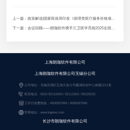
上一篇：政策解读|国家医保局印发《病理类医疗服务价格项目立项指南（试行)》
下一篇：会议回顾——朗珈软件携手兰卫医学亮相2025全国病理年会，共绘病理数智化新蓝图
上海朗珈软件有限公司
上海朗珈软件有限公司无锡分公司
公司地址：无锡滨湖区五湖大道11号蠡湖科创中心南楼2211室
联系电话：0510-82110929 / 82111663
/
85226232
工作日免费热线：4008287866 / 8008287866
官网地址：www.logene.com
长沙市朗珈软件有限公司