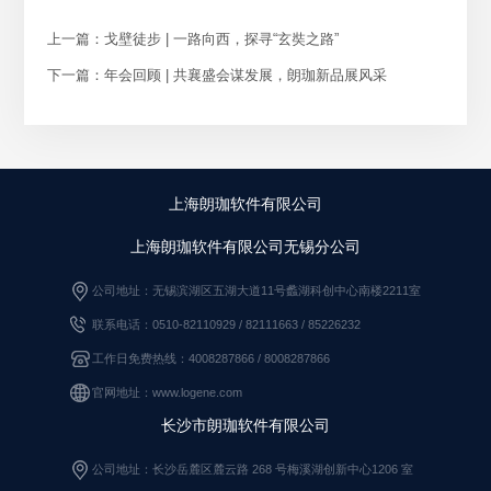
上一篇：戈壁徒步 | 一路向西，探寻“玄奘之路”
下一篇：年会回顾 | 共襄盛会谋发展，朗珈新品展风采
上海朗珈软件有限公司
上海朗珈软件有限公司无锡分公司
公司地址：无锡滨湖区五湖大道11号蠡湖科创中心南楼2211室
联系电话：0510-82110929 / 82111663
/
85226232
工作日免费热线：4008287866 / 8008287866
官网地址：www.logene.com
长沙市朗珈软件有限公司
公司地址：长沙岳麓区麓云路 268 号梅溪湖创新中心1206 室