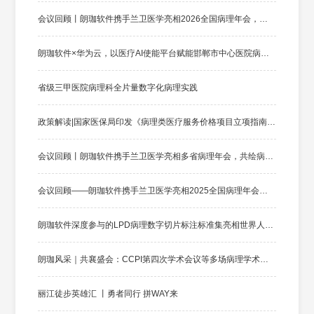
会议回顾丨朗珈软件携手兰卫医学亮相2026全国病理年会，共铸病理数智未来
朗珈软件×华为云，以医疗AI使能平台赋能邯郸市中心医院病理数智化升级
省级三甲医院病理科全片量数字化病理实践
政策解读|国家医保局印发《病理类医疗服务价格项目立项指南（试行)》
会议回顾丨朗珈软件携手兰卫医学亮相多省病理年会，共绘病理数智化新蓝图
会议回顾——朗珈软件携手兰卫医学亮相2025全国病理年会，共绘病理数智化新蓝图
朗珈软件深度参与的LPD病理数字切片标注标准集亮相世界人工智能大会
朗珈风采｜共襄盛会：CCPI第四次学术会议等多场病理学术年会成功举办！
丽江徒步英雄汇 丨勇者同行 拼WAY来